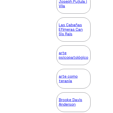
Joseph Pujiula i
Vila
Las Cabañas
Efímeras Can
Sis Rals
arte
psicopatológico
arte como
terapia
Brooke Davis
Anderson