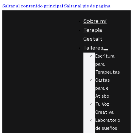
Saltar al contenido principal
Saltar al pie de página
Sobre mí
Terapia
Gestalt
Talleres
Escritura
para
Terapeutas
Cartas
para el
Atisbo
Tu Voz
Creativa
Laboratorio
de sueños