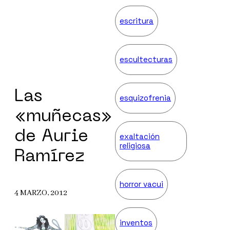
escritura
escultecturas
Las
esquizofrenia
«muñecas»
de Aurie
exaltación
religiosa
Ramírez
horror vacui
4 MARZO, 2012
inventos