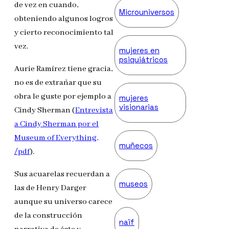
de vez en cuando,
Microuniversos
obteniendo algunos logros
y cierto reconocimiento tal
vez.
mujeres en
psiquiátricos
Aurie Ramírez tiene gracia,
no es de extrañar que su
obra le guste por ejemplo a
mujeres
visionarias
Cindy Sherman (
Entrevista
a Cindy Sherman por el
Museum of Everything,
muñecos
/pdf
).
Sus acuarelas recuerdan a
museos
las de Henry Darger
aunque su universo carece
de la construcción
naïf