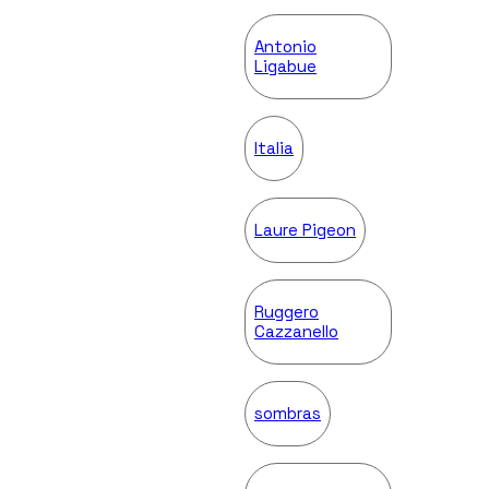
Antonio
Ligabue
Italia
Laure Pigeon
Ruggero
Cazzanello
sombras