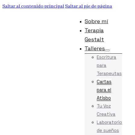
Saltar al contenido principal
Saltar al pie de página
Sobre mí
Terapia
Gestalt
Talleres
Escritura
para
Terapeutas
Cartas
para el
Atisbo
Tu Voz
Creativa
Laboratorio
de sueños