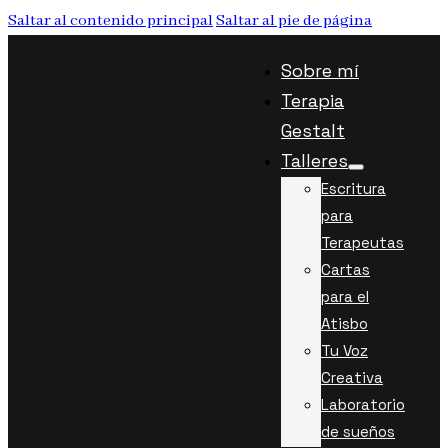
Saltar al contenido principal
Saltar al pie de página
Sobre mí
Terapia
Gestalt
Talleres
Escritura
para
Terapeutas
Cartas
para el
Atisbo
Tu Voz
Creativa
Laboratorio
de sueños