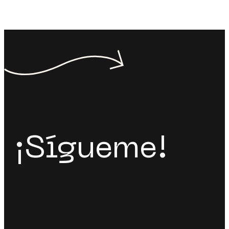
¡Sígueme!