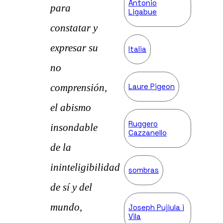
Antonio
para
Ligabue
constatar y
expresar su
Italia
no
Laure Pigeon
comprensión,
el abismo
Ruggero
insondable
Cazzanello
de la
ininteligibilidad
sombras
de sí y del
mundo,
Joseph Pujiula i
Vila