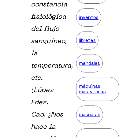
constancia
fisiológica
inventos
del flujo
libretas
sanguíneo,
la
mandalas
temperatura,
etc.
máquinas
(López
maravillosas
Fdez.
máscaras
Cao,
¿Nos
hace la