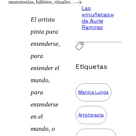
monotonías, hábitos, rituales…
Las
«muñecas»
El artista
de Aurie
Ramírez
pinta para
entenderse,
para
Etiquetas
entender el
mundo,
para
Manica Lunga
entenderse
Arteterapia
en el
mundo, o