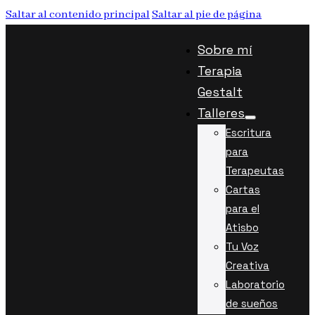
Saltar al contenido principal
Saltar al pie de página
Sobre mí
Terapia
Gestalt
Talleres
Escritura
para
Terapeutas
Cartas
para el
Atisbo
Tu Voz
Creativa
Laboratorio
de sueños