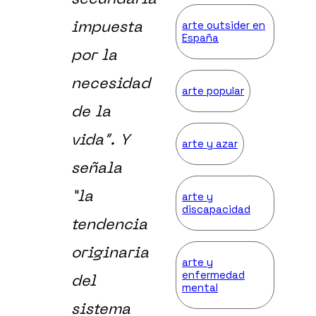
arte outsider en
impuesta
España
por la
necesidad
arte popular
de la
vida”. Y
arte y azar
señala
arte y
“la
discapacidad
tendencia
originaria
arte y
enfermedad
del
mental
sistema