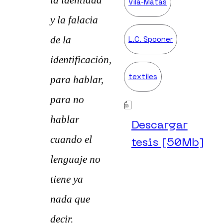
la identidad
Vila-Matas
y la falacia
de la
L.C. Spooner
identificación,
textiles
para hablar,
para no
hablar
Descargar
cuando el
tesis [50Mb]
lenguaje no
tiene ya
nada que
decir.