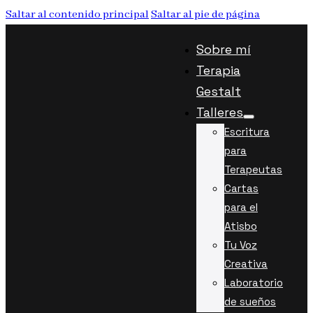
Saltar al contenido principal
Saltar al pie de página
Sobre mí
Terapia
Gestalt
Talleres
Escritura
para
Terapeutas
Cartas
para el
Atisbo
Tu Voz
Creativa
Laboratorio
de sueños