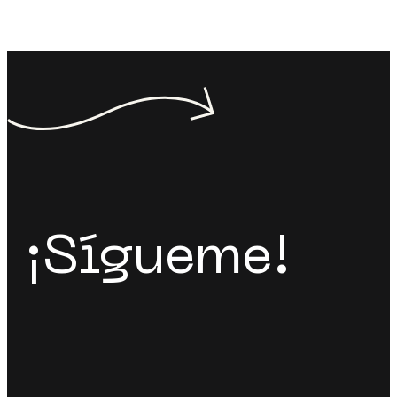
¡Sígueme!