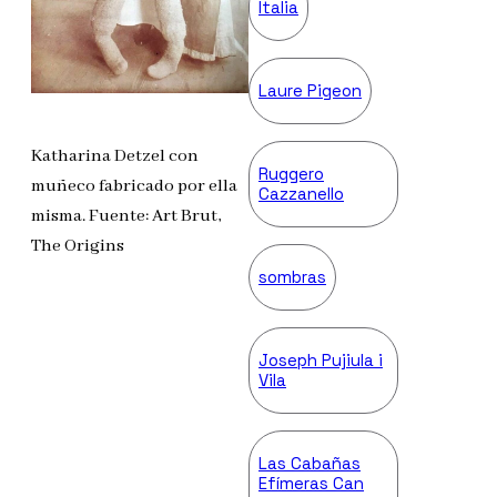
Italia
Laure Pigeon
Katharina Detzel con
Ruggero
muñeco fabricado por ella
Cazzanello
misma. Fuente: Art Brut,
The Origins
sombras
Joseph Pujiula i
Vila
Las Cabañas
Efímeras Can