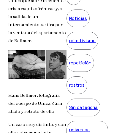
Unica que sufre frecuentes
crisis esquizofrénicas y, a
la salida de un
Noticias
internamiento, se tira por
la ventana del apartamento
primitivismo
de Bellmer.
repetición
rostros
Hans Bellmer, fotografía
del cuerpo de Unica Zürn
Sin categoría
atado y retrato de ella
Un caso muy distinto, y con
universos
ello volvemos al arte