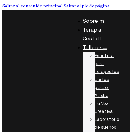
Saltar al contenido principal
Saltar al pie de página
Sobre mí
Terapia
Gestalt
Talleres
Escritura
para
Terapeutas
Cartas
para el
Atisbo
Tu Voz
Creativa
Laboratorio
de sueños