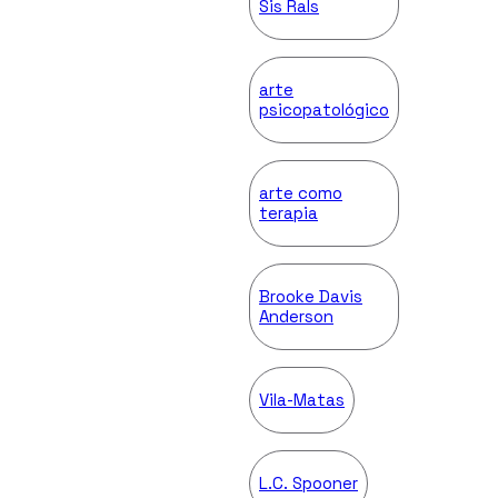
Sis Rals
arte
psicopatológico
arte como
terapia
Brooke Davis
Anderson
Vila-Matas
L.C. Spooner