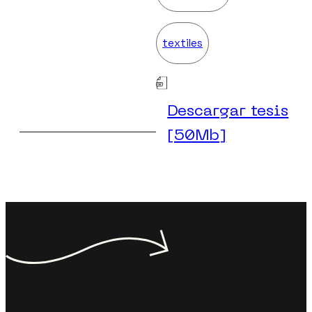
textiles
Descargar tesis
[50Mb]