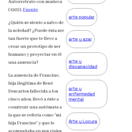
Autorretrato con muñeca
(1922).
Fuente
arte popular
¿Quién se siente a salvo de
la soledad? ¿Puede ésta ser
tan fuerte que te lleve a
arte y azar
crear un prototipo de ser
humano y proyectar en él
arte y
una ausencia?
discapacidad
La ausencia de Francine,
hija ilegítima de René
arte y
Descartes fallecida a los
enfermedad
mental
cinco años, llevó a éste a
construir una autómata a
la que se refería como “mi
Arte y Locura
hija Francine” y que le
acompañaba en sus viajes.