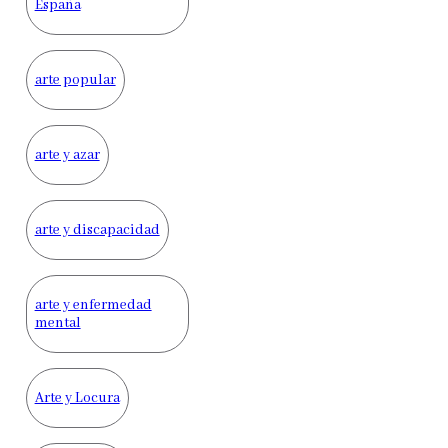
España
arte popular
arte y azar
arte y discapacidad
arte y enfermedad
mental
Arte y Locura