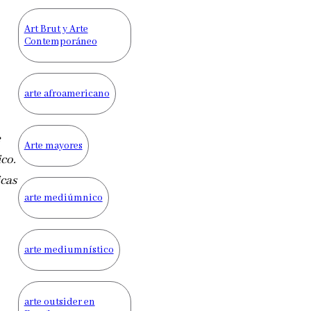
Art Brut y Arte
Contemporáneo
arte afroamericano
e
Arte mayores
co.
icas
arte mediúmnico
arte mediumnístico
arte outsider en