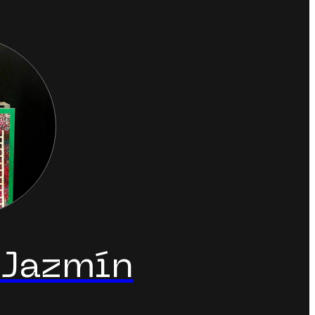
 Jazmín