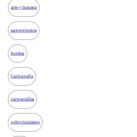
arte y trauma
autorretratos
bordar
Cartografía
cartografías
coleccionismo