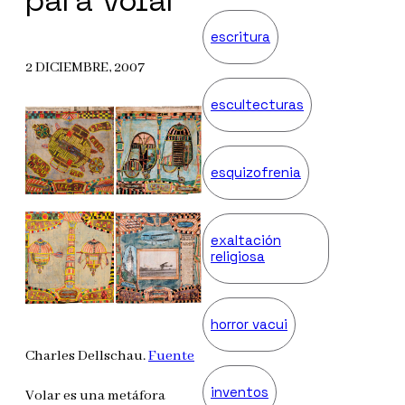
para volar
escritura
2 DICIEMBRE, 2007
escultecturas
esquizofrenia
exaltación
religiosa
horror vacui
Charles Dellschau.
Fuente
inventos
Volar es una metáfora