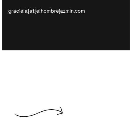
graciela[at]elhombrejazmin.com