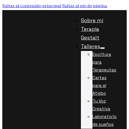
Saltar al contenido principal
Saltar al pie de página
Sobre mí
Terapia
Gestalt
Talleres
Escritura
para
Terapeutas
Cartas
para el
Atisbo
Tu Voz
Creativa
Laboratorio
de sueños