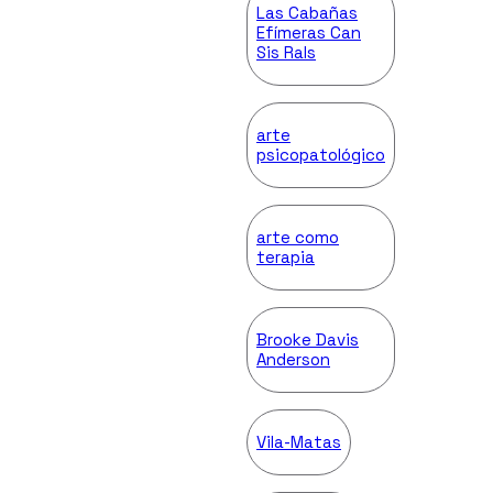
Las Cabañas
Efímeras Can
Sis Rals
arte
psicopatológico
arte como
terapia
Brooke Davis
Anderson
Vila-Matas