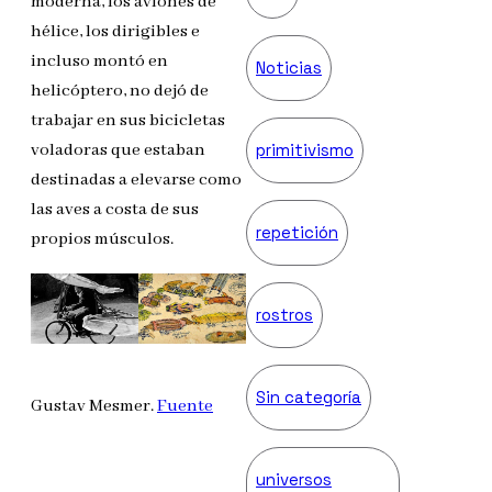
moderna, los aviones de
hélice, los dirigibles e
incluso montó en
Noticias
helicóptero, no dejó de
trabajar en sus bicicletas
voladoras que estaban
primitivismo
destinadas a elevarse como
las aves a costa de sus
repetición
propios músculos.
rostros
Sin categoría
Gustav Mesmer.
Fuente
universos