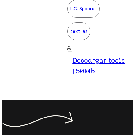
L.C. Spooner
textiles
Descargar tesis
[50Mb]