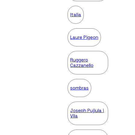
Italia
Laure Pigeon
Ruggero
Cazzanello
sombras
Joseph Pujiula i
Vila