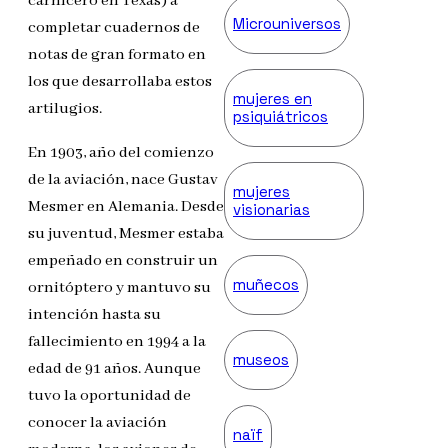
carnicero en Texas) a
Microuniversos
completar cuadernos de
notas de gran formato en
los que desarrollaba estos
mujeres en
artilugios.
psiquiátricos
En 1903, año del comienzo
de la aviación, nace Gustav
mujeres
Mesmer en Alemania. Desde
visionarias
su juventud, Mesmer estaba
empeñado en construir un
muñecos
ornitóptero y mantuvo su
intención hasta su
fallecimiento en 1994 a la
museos
edad de 91 años. Aunque
tuvo la oportunidad de
conocer la aviación
naïf