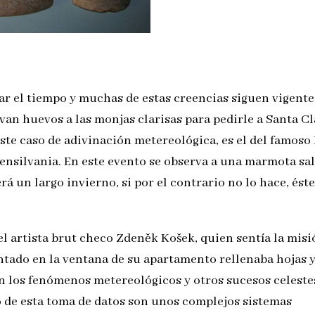
r el tiempo y muchas de estas creencias siguen vigente
evan huevos a las monjas clarisas para pedirle a Santa C
este caso de adivinación metereológica, es el del famoso
Pensilvania. En este evento se observa a una marmota sal
rá un largo invierno, si por el contrario no lo hace, éste
el artista brut checo Zdeněk Košek, quien sentía la misi
ntado en la ventana de su apartamento rellenaba hojas 
n los fenómenos metereológicos y otros sucesos celeste
o de esta toma de datos son unos complejos sistemas