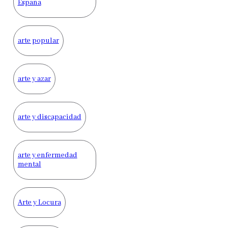
España
arte popular
arte y azar
arte y discapacidad
arte y enfermedad
mental
Arte y Locura