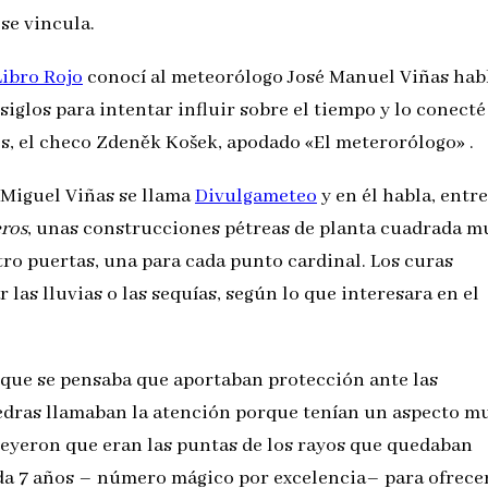
se vincula.
Libro Rojo
conocí al meteorólogo José Manuel Viñas hab
siglos para intentar influir sobre el tiempo y lo conecté
os, el checo
Zdeněk Košek, apodado «El meterorólogo»
.
 Miguel Viñas se llama
Divulgameteo
y en él habla, entre
ros
, unas construcciones pétreas de planta cuadrada m
ro puertas, una para cada punto cardinal. Los curas
 las lluvias o las sequías, según lo que interesara en el
s que se pensaba que aportaban protección ante las
iedras llamaban la atención porque tenían un aspecto m
 creyeron que eran las puntas de los rayos que quedaban
cada 7 años – número mágico por excelencia– para ofrece