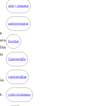
arte y trauma
autorretratos
s
lara
bordar
 Día
ir
Cartografía
cartografías
ón
y
s,
coleccionismo