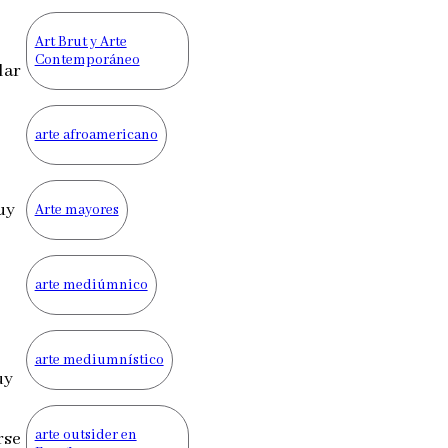
Art Brut y Arte
Contemporáneo
lar
arte afroamericano
uy
Arte mayores
arte mediúmnico
arte mediumnístico
uy
arte outsider en
rse