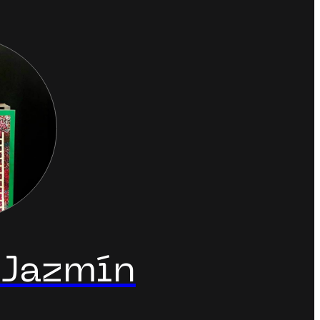
 Jazmín