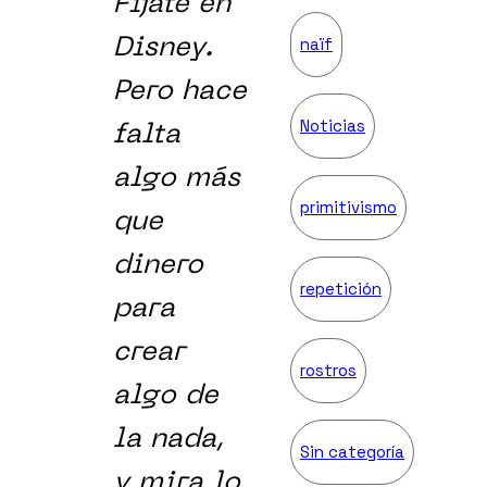
Fíjate en
naïf
Disney.
Pero hace
Noticias
falta
algo más
primitivismo
que
dinero
repetición
para
crear
rostros
algo de
la nada,
Sin categoría
y mira lo