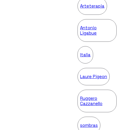
Arteterapia
Antonio
Ligabue
Italia
Laure Pigeon
Ruggero
Cazzanello
sombras