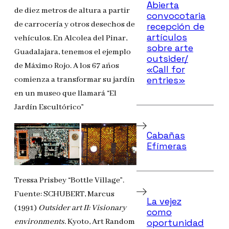
Abierta
de diez metros de altura a partir
convocotaria
de carrocería y otros desechos de
recepción de
artículos
vehículos. En Alcolea del Pinar,
sobre arte
Guadalajara, tenemos el ejemplo
outsider/
de Máximo Rojo. A los 67 años
«Call for
entries»
comienza a transformar su jardín
en un museo que llamará “El
Jardín Escultórico”
Cabañas
Efímeras
Tressa Prisbey “Bottle Village”.
Fuente: SCHUBERT, Marcus
La vejez
(1991)
Outsider art II: Visionary
como
environments.
Kyoto, Art Random
oportunidad