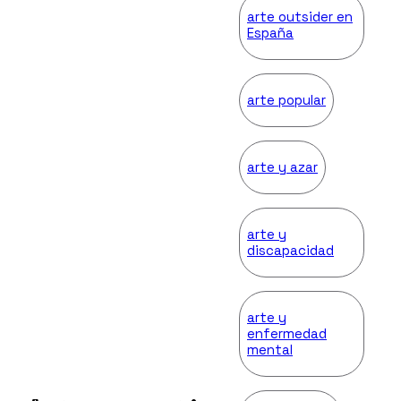
arte outsider en
España
arte popular
arte y azar
arte y
discapacidad
arte y
enfermedad
mental