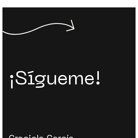
¡Sígueme!