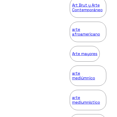
Art Brut y Arte
Contemporáneo
arte
afroamericano
Arte mayores
arte
mediúmnico
arte
mediumnístico