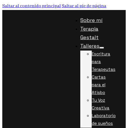
Saltar al contenido principal
Saltar al pie de página
Sobre mí
Terapia
Gestalt
Talleres
Escritura
para
Terapeutas
Cartas
para el
Atisbo
Tu Voz
Creativa
Laboratorio
de sueños