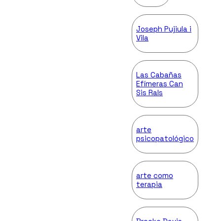
Joseph Pujiula i
Vila
Las Cabañas
Efímeras Can
Sis Rals
arte
psicopatológico
arte como
terapia