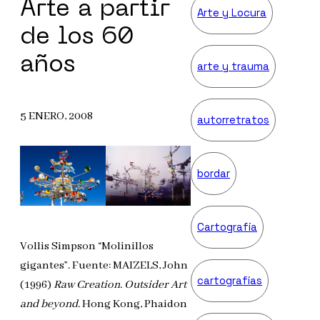
Arte a partir
Arte y Locura
de los 60
años
arte y trauma
5 ENERO, 2008
autorretratos
bordar
Cartografía
Vollis Simpson “Molinillos
gigantes”. Fuente: MAIZELS, John
cartografías
(1996)
Raw Creation. Outsider Art
and beyond.
Hong Kong, Phaidon