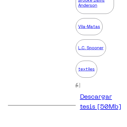
Brooke Davis
Anderson
Vila-Matas
L.C. Spooner
textiles
Descargar
tesis [50Mb]