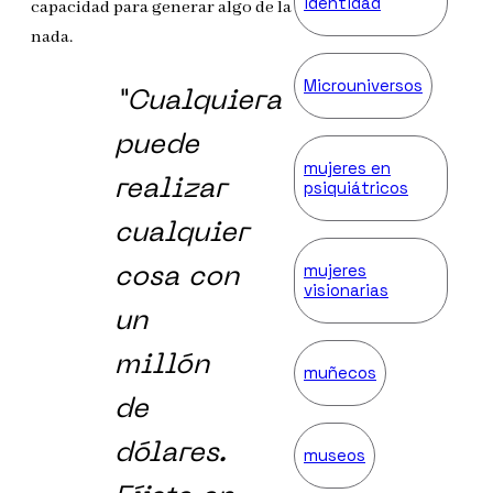
identidad
capacidad para generar algo de la
nada.
Microuniversos
“Cualquiera
puede
mujeres en
psiquiátricos
realizar
cualquier
mujeres
cosa con
visionarias
un
millón
muñecos
de
dólares.
museos