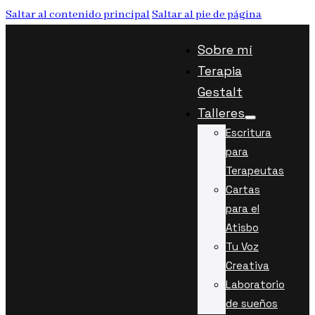
Saltar al contenido principal
Saltar al pie de página
Sobre mí
Terapia
Gestalt
Talleres
Escritura
para
Terapeutas
Cartas
para el
Atisbo
Tu Voz
Creativa
Laboratorio
de sueños