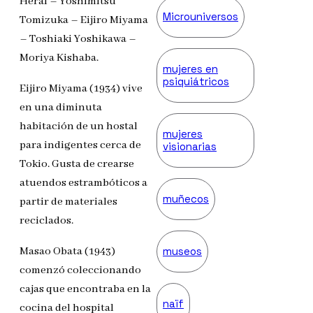
Herai – Yoshimitsu
Microuniversos
Tomizuka – Eijiro Miyama
– Toshiaki Yoshikawa –
Moriya Kishaba.
mujeres en
psiquiátricos
Eijiro Miyama (1934) vive
en una diminuta
habitación de un hostal
mujeres
para indigentes cerca de
visionarias
Tokio. Gusta de crearse
atuendos estrambóticos a
muñecos
partir de materiales
reciclados.
museos
Masao Obata (1943)
comenzó coleccionando
cajas que encontraba en la
naïf
cocina del hospital