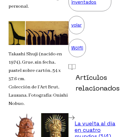
inventados
personal.
volar
Wölfli
Takashi Shuji (nacido en
1974), Grue, sin fecha,
pastel sobre cartón, 54 x
Artículos
37.6 cm.
Colección de l’Art Brut,
relacionados
Lausana. Fotografía: Onishi
Nobuo.
La vuelta al día
en cuatro
mundos (1/4)