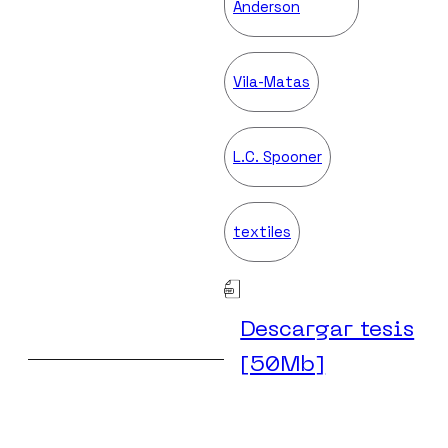
Anderson
Vila-Matas
L.C. Spooner
textiles
Descargar tesis
[50Mb]