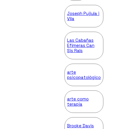
Joseph Pujiula i
Vila
Las Cabañas
Efímeras Can
Sis Rals
arte
psicopatológico
arte como
terapia
Brooke Davis