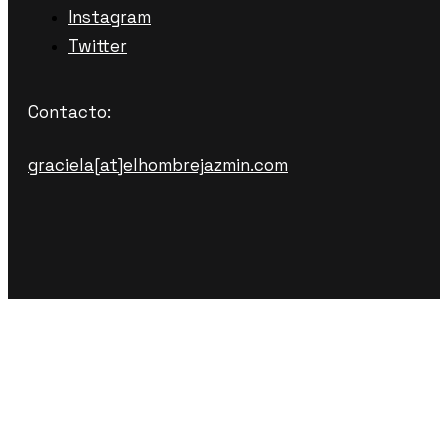
Instagram
Twitter
Contacto:
graciela[at]elhombrejazmin.com