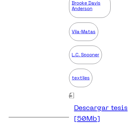
Brooke Davis
Anderson
Vila-Matas
L.C. Spooner
textiles
Descargar tesis
[50Mb]