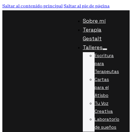
Saltar al contenido principal
Saltar al pie de página
Sobre mí
Terapia
Gestalt
Talleres
Escritura
para
Terapeutas
Cartas
para el
Atisbo
Tu Voz
Creativa
Laboratorio
de sueños