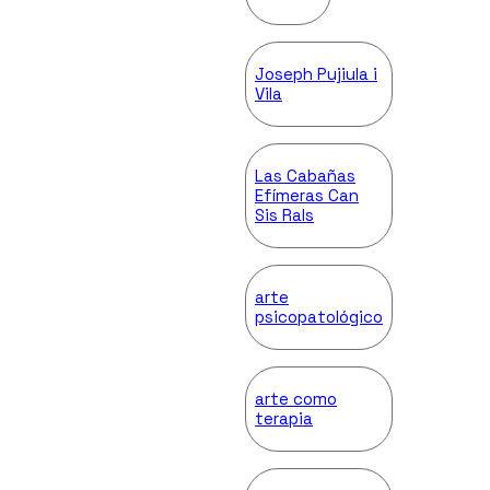
Joseph Pujiula i
Vila
Las Cabañas
Efímeras Can
Sis Rals
arte
psicopatológico
arte como
terapia