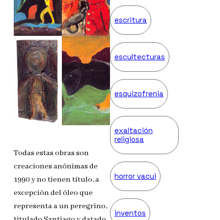
escritura
escultecturas
esquizofrenia
exaltación
religiosa
Todas estas obras son
creaciones anónimas de
horror vacui
1990 y no tienen título, a
excepción del óleo que
representa a un peregrino,
inventos
titulado Santiago y datado