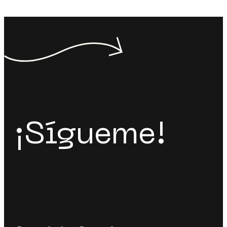
¡Sígueme!