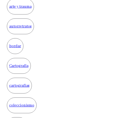
arte y trauma
autorretratos
bordar
Cartografía
cartografías
coleccionismo