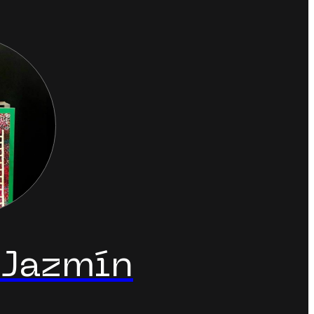
 Jazmín