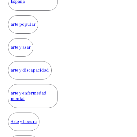
España
arte popular
arte y azar
arte y discapacidad
arte y enfermedad
mental
Arte y Locura