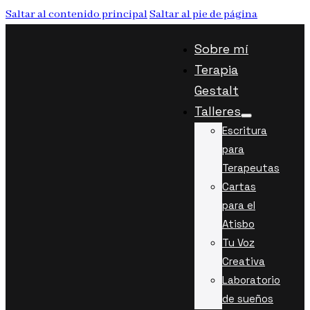
Saltar al contenido principal
Saltar al pie de página
Sobre mí
Terapia
Gestalt
Talleres
Escritura
para
Terapeutas
Cartas
para el
Atisbo
Tu Voz
Creativa
Laboratorio
de sueños