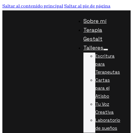
Saltar al contenido principal
Saltar al pie de página
Sobre mí
Terapia
Gestalt
Talleres
Escritura
para
Terapeutas
Cartas
para el
Atisbo
Tu Voz
Creativa
Laboratorio
de sueños