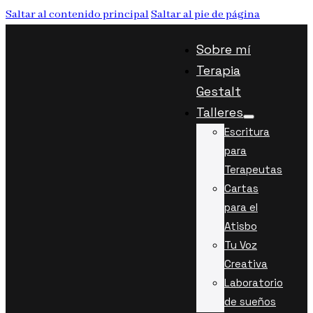
Saltar al contenido principal
Saltar al pie de página
Sobre mí
Terapia
Gestalt
Talleres
Escritura
para
Terapeutas
Cartas
para el
Atisbo
Tu Voz
Creativa
Laboratorio
de sueños