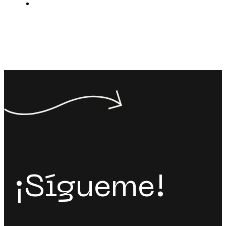
¡Sígueme!