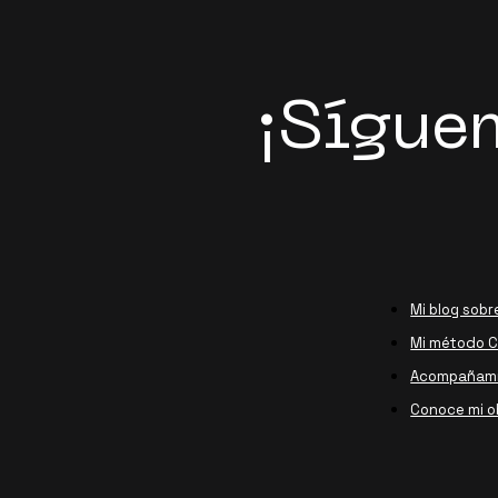
¡Sígue
Mi blog sobr
Mi método Ca
Acompañami
Conoce mi o