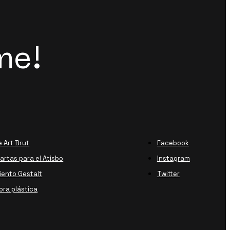
me!
e Art Brut
Facebook
rtas para el Atisbo
Instagram
ento Gestalt
Twitter
bra plástica