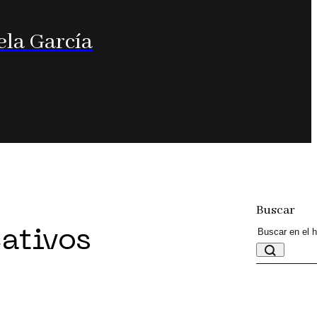
ela García
Buscar
eativos