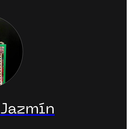
 Jazmín