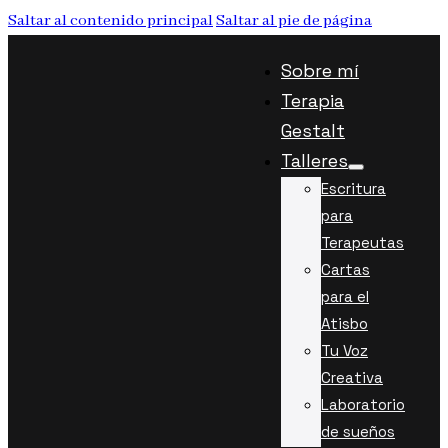
Saltar al contenido principal
Saltar al pie de página
Sobre mí
Terapia
Gestalt
Talleres
Escritura
para
Terapeutas
Cartas
para el
Atisbo
Tu Voz
Creativa
Laboratorio
de sueños