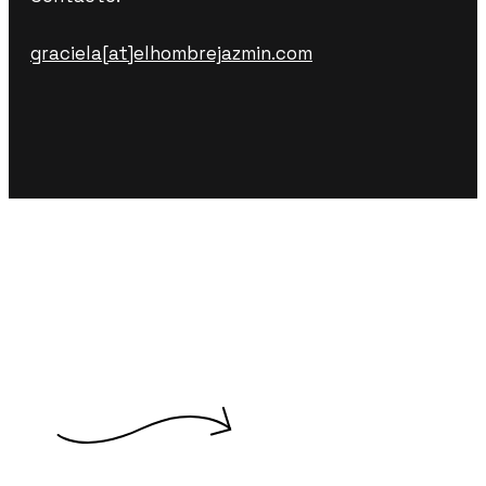
graciela[at]elhombrejazmin.com