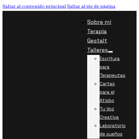
Saltar al contenido principal
Saltar al pie de página
Sobre mí
Terapia
Gestalt
Talleres
Escritura
para
Terapeutas
Cartas
para el
Atisbo
Tu Voz
Creativa
Laboratorio
de sueños