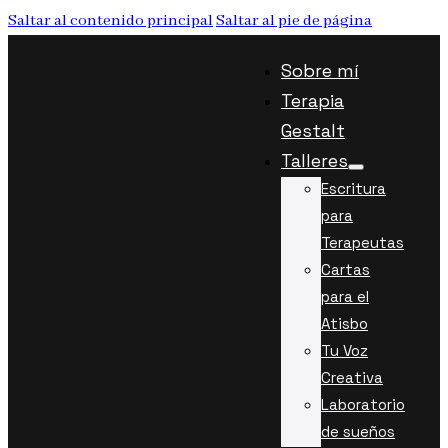
Saltar al contenido principal
Saltar al pie de página
Sobre mí
Terapia
Gestalt
Talleres
Escritura
para
Terapeutas
Cartas
para el
Atisbo
Tu Voz
Creativa
Laboratorio
de sueños