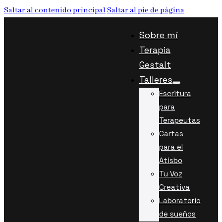
Saltar al contenido principal
Saltar al pie de página
Sobre mí
Terapia
Gestalt
Talleres
Escritura
para
Terapeutas
Cartas
para el
Atisbo
Tu Voz
Creativa
Laboratorio
de sueños