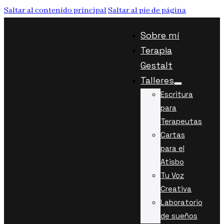
Saltar al contenido principal
Saltar al pie de página
Sobre mí
Terapia
Gestalt
Talleres
Escritura
para
Terapeutas
Cartas
para el
Atisbo
Tu Voz
Creativa
Laboratorio
de sueños