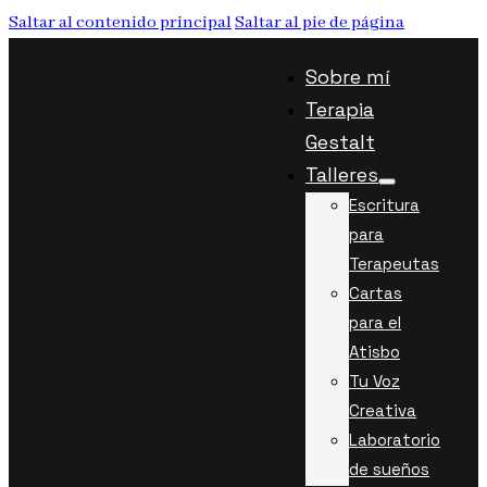
Saltar al contenido principal
Saltar al pie de página
Sobre mí
Terapia
Gestalt
Talleres
Escritura
para
Terapeutas
Cartas
para el
Atisbo
Tu Voz
Creativa
Laboratorio
de sueños