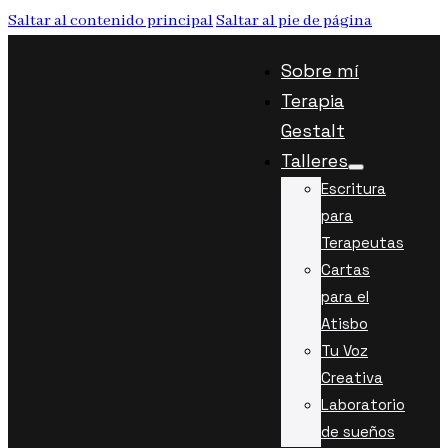
Saltar al contenido principal
Saltar al pie de página
Sobre mí
Terapia
Gestalt
Talleres
Escritura
para
Terapeutas
Cartas
para el
Atisbo
Tu Voz
Creativa
Laboratorio
de sueños