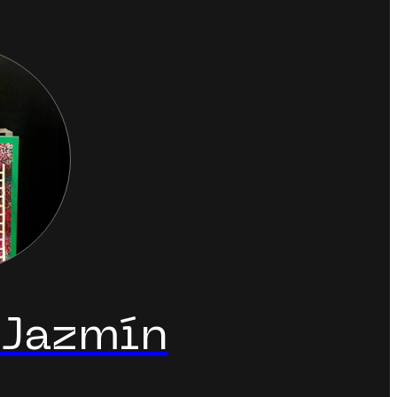
 Jazmín