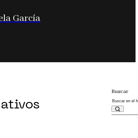
ela García
Buscar
eativos