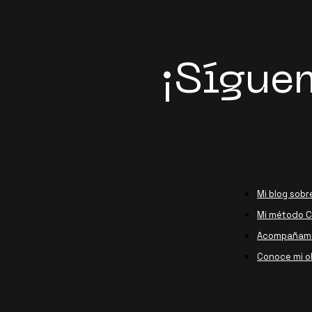
¡Sígue
Mi blog sobr
Mi método Ca
Acompañami
Conoce mi o