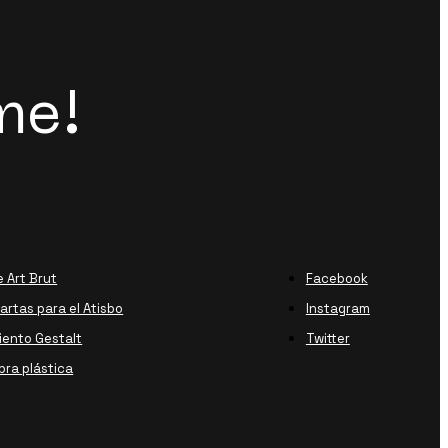
me!
e Art Brut
Facebook
rtas para el Atisbo
Instagram
ento Gestalt
Twitter
bra plástica