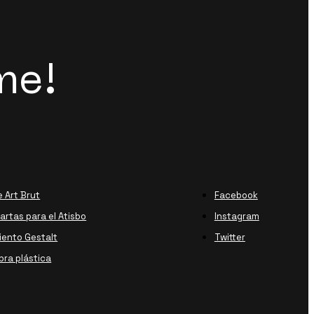
me!
e Art Brut
Facebook
rtas para el Atisbo
Instagram
ento Gestalt
Twitter
bra plástica