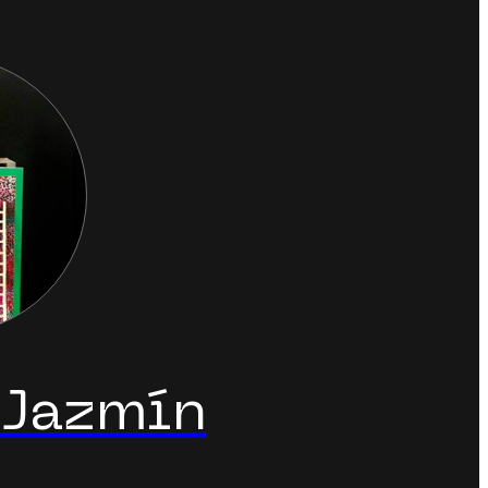
 Jazmín