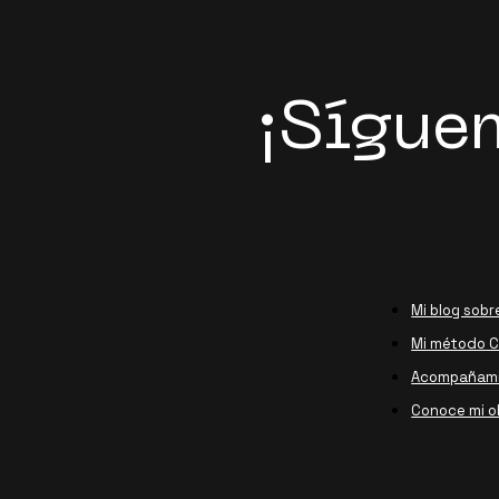
¡Sígue
Mi blog sobr
Mi método Ca
Acompañami
Conoce mi o