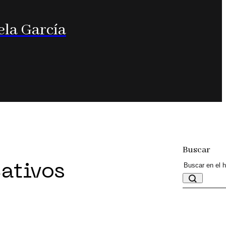
ela García
Buscar
eativos