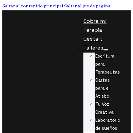
Saltar al contenido principal
Saltar al pie de página
Sobre mí
Terapia
Gestalt
Talleres
Escritura
para
Terapeutas
Cartas
para el
Atisbo
Tu Voz
Creativa
Laboratorio
de sueños