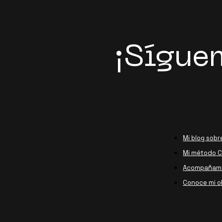
¡Sígue
Mi blog sobr
Mi método Ca
Acompañami
Conoce mi o