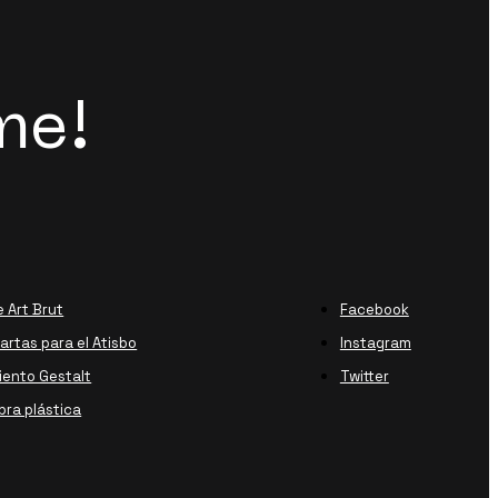
me!
e Art Brut
Facebook
rtas para el Atisbo
Instagram
ento Gestalt
Twitter
bra plástica