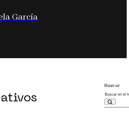
ela García
Buscar
eativos