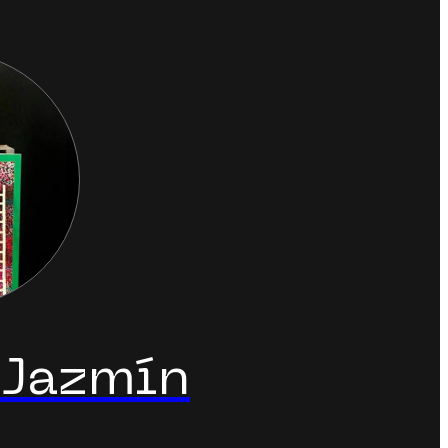
 Jazmín