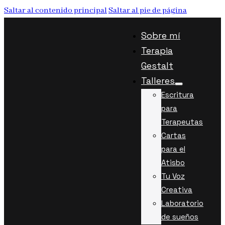
Saltar al contenido principal
Saltar al pie de página
Sobre mí
Terapia
Gestalt
Talleres
Escritura
para
Terapeutas
Cartas
para el
Atisbo
Tu Voz
Creativa
Laboratorio
de sueños