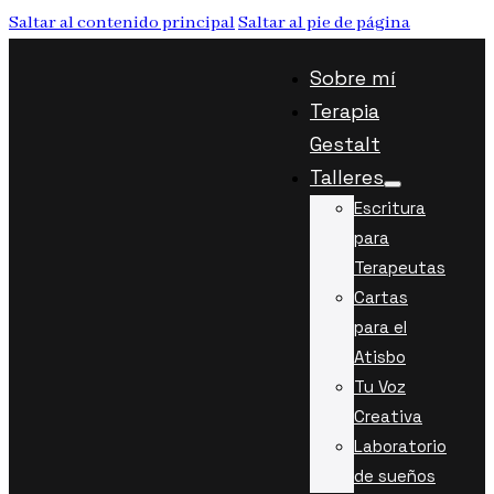
Saltar al contenido principal
Saltar al pie de página
Sobre mí
Terapia
Gestalt
Talleres
Escritura
para
Terapeutas
Cartas
para el
Atisbo
Tu Voz
Creativa
Laboratorio
de sueños