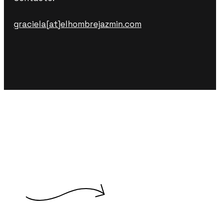
graciela[at]elhombrejazmin.com