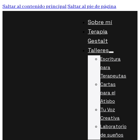
Saltar al contenido principal
Saltar al pie de página
Sobre mí
Terapia
Gestalt
Talleres
Escritura
para
Terapeutas
Cartas
para el
Atisbo
Tu Voz
Creativa
Laboratorio
de sueños