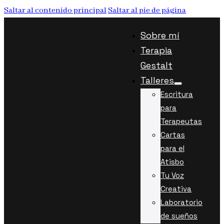
Saltar al contenido principal
Saltar al pie de página
Sobre mí
Terapia
Gestalt
Talleres
Escritura
para
Terapeutas
Cartas
para el
Atisbo
Tu Voz
Creativa
Laboratorio
de sueños