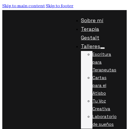
Skip to main content
Skip to footer
Sobre mí
Terapia
Gestalt
Talleres
Escritura
para
Terapeutas
Cartas
para el
Atisbo
Tu Voz
Creativa
Laboratorio
de sueños