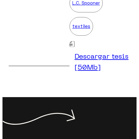
L.C. Spooner
textiles
Descargar tesis
[50Mb]