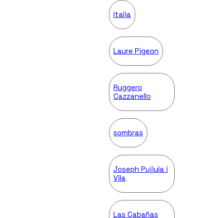
Italia
Laure Pigeon
Ruggero
Cazzanello
sombras
Joseph Pujiula i
Vila
Las Cabañas