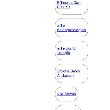
Efímeras Can
Sis Rals
arte
psicopatológico
arte como
terapia
Brooke Davis
Anderson
Vila-Matas