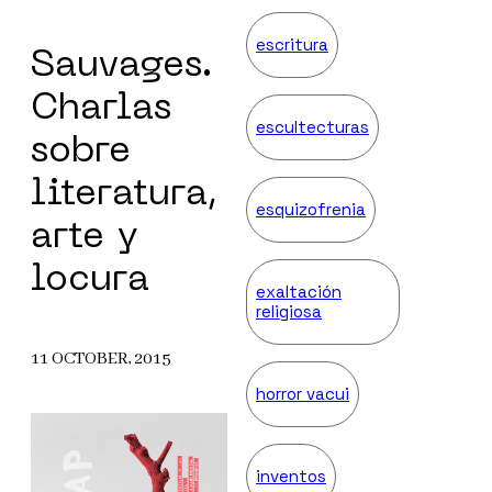
escritura
Sauvages.
Charlas
escultecturas
sobre
literatura,
esquizofrenia
arte y
locura
exaltación
religiosa
11 OCTOBER, 2015
horror vacui
inventos