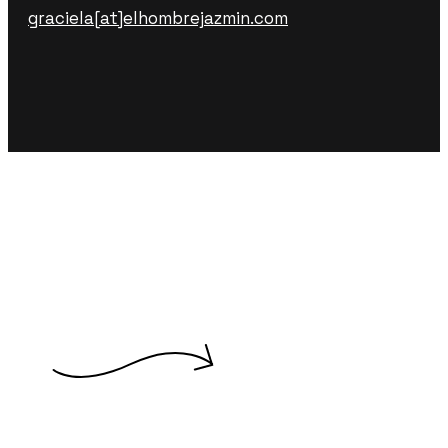
graciela[at]elhombrejazmin.com