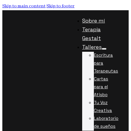
Skip to main content
Skip to footer
Sobre mí
Terapia
Gestalt
Talleres
Escritura
para
Terapeutas
Cartas
para el
Atisbo
Tu Voz
Creativa
Laboratorio
de sueños