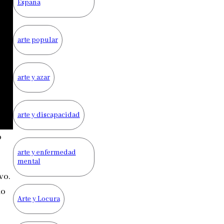
España
arte popular
arte y azar
arte y discapacidad
o
arte y enfermedad
mental
vo.
do
Arte y Locura