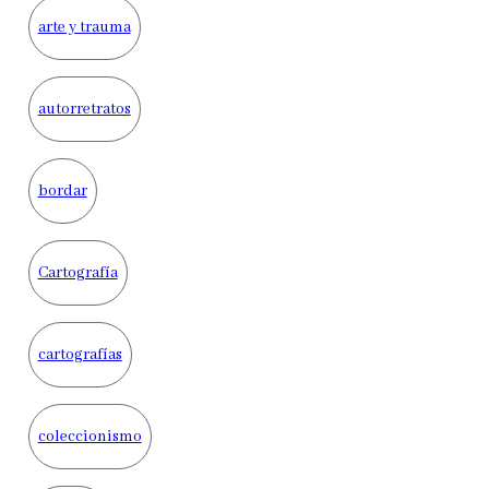
arte y trauma
autorretratos
bordar
Cartografía
cartografías
coleccionismo