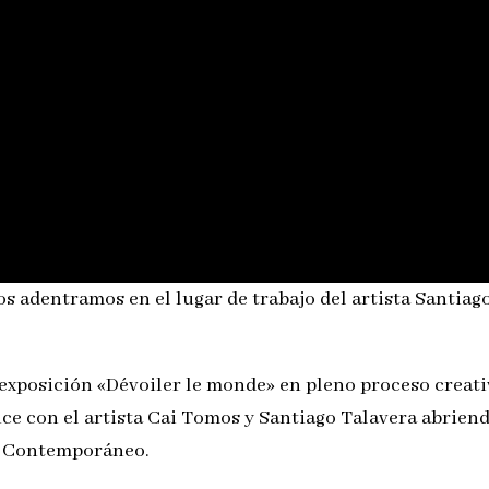
s adentramos en el lugar de trabajo del artista Santiag
a exposición «Dévoiler le monde» en pleno proceso creati
 con el artista Cai Tomos y Santiago Talavera abrien
te Contemporáneo.