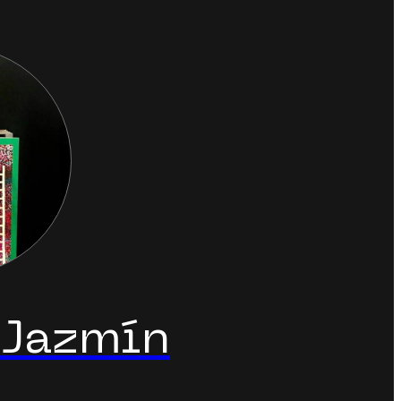
 Jazmín