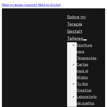
Skip to main content
Skip to footer
Sobre mí
Terapia
Gestalt
Talleres
Escritura
para
Terapeutas
Cartas
para el
Atisbo
Tu Voz
Creativa
Laboratorio
de sueños