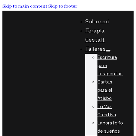
Skip to main content
Skip to footer
Sobre mí
Terapia
Gestalt
Talleres
Escritura
para
Terapeutas
Cartas
para el
Atisbo
Tu Voz
Creativa
Laboratorio
de sueños