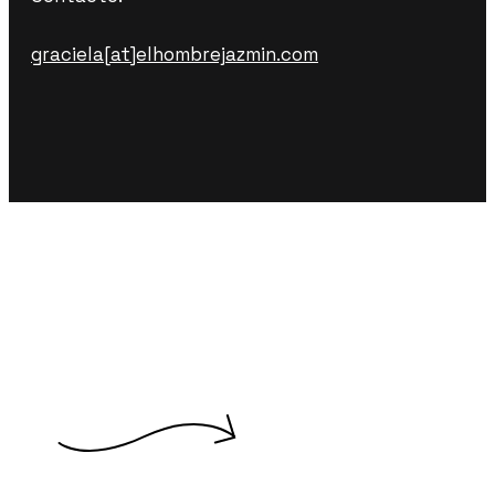
graciela[at]elhombrejazmin.com