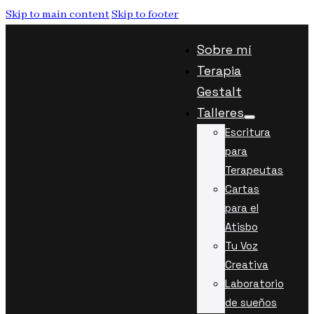
Skip to main content
Skip to footer
Sobre mí
Terapia
Gestalt
Talleres
Escritura
para
Terapeutas
Cartas
para el
Atisbo
Tu Voz
Creativa
Laboratorio
de sueños